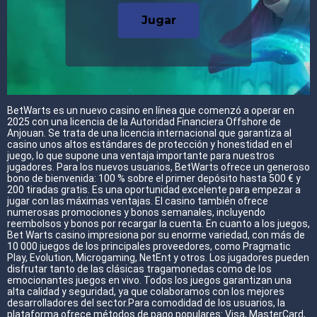
Jugar
BetWarts es un nuevo casino en línea que comenzó a operar en
2025 con una licencia de la Autoridad Financiera Offshore de
Anjouan. Se trata de una licencia internacional que garantiza al
casino unos altos estándares de protección y honestidad en el
juego, lo que supone una ventaja importante para nuestros
jugadores. Para los nuevos usuarios, BetWarts ofrece un generoso
bono de bienvenida: 100 % sobre el primer depósito hasta 500 € y
200 tiradas gratis. Es una oportunidad excelente para empezar a
jugar con las máximas ventajas. El casino también ofrece
numerosas promociones y bonos semanales, incluyendo
reembolsos y bonos por recargar la cuenta. En cuanto a los juegos,
Bet Warts casino impresiona por su enorme variedad, con más de
10 000 juegos de los principales proveedores, como Pragmatic
Play, Evolution, Microgaming, NetEnt y otros. Los jugadores pueden
disfrutar tanto de las clásicas tragamonedas como de los
emocionantes juegos en vivo. Todos los juegos garantizan una
alta calidad y seguridad, ya que colaboramos con los mejores
desarrolladores del sector.Para comodidad de los usuarios, la
plataforma ofrece métodos de pago populares: Visa, MasterCard,