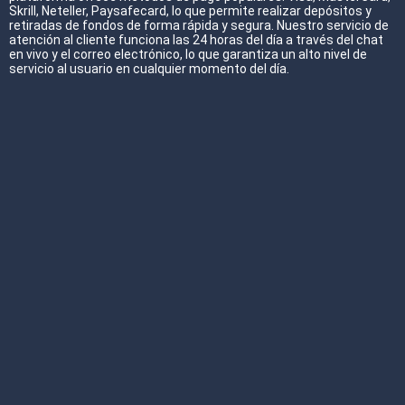
Skrill, Neteller, Paysafecard, lo que permite realizar depósitos y
retiradas de fondos de forma rápida y segura. Nuestro servicio de
atención al cliente funciona las 24 horas del día a través del chat
en vivo y el correo electrónico, lo que garantiza un alto nivel de
servicio al usuario en cualquier momento del día.